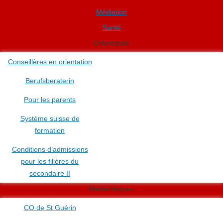
Médiation
Santé
Orientation
Conseillères en orientation
Berufsberaterin
Pour les parents
Système suisse de
formation
Conditions d’admissions
pour les filières du
secondaire II
Médiathèques
CO de St Guérin