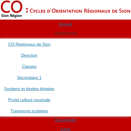
Accueil
Organisation
CO Régionaux de Sion
Direction
Classes
Secondaire 1
Soutiens et études dirigées
Projet culture musicale
Transports scolaires
Documents
Liens