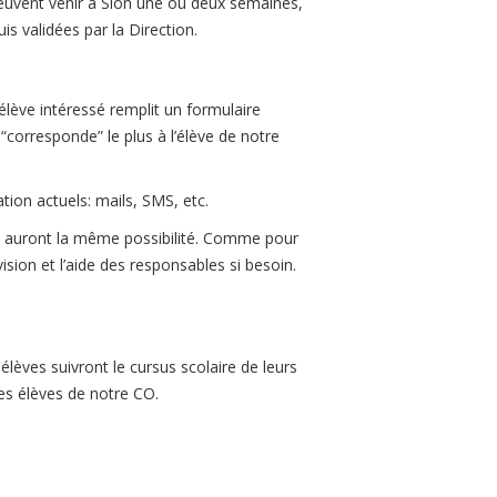
peuvent venir à Sion une ou deux semaines,
is validées par la Direction.
élève intéressé remplit un formulaire
 “corresponde” le plus à l’élève de notre
ion actuels: mails, SMS, etc.
s auront la même possibilité. Comme pour
sion et l’aide des responsables si besoin.
lèves suivront le cursus scolaire de leurs
es élèves de notre CO.