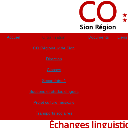
Accueil
Organisation
Documents
Liens
CO Régionaux de Sion
Direction
Classes
Secondaire 1
Soutiens et études dirigées
Projet culture musicale
Transports scolaires
Échanges linguist