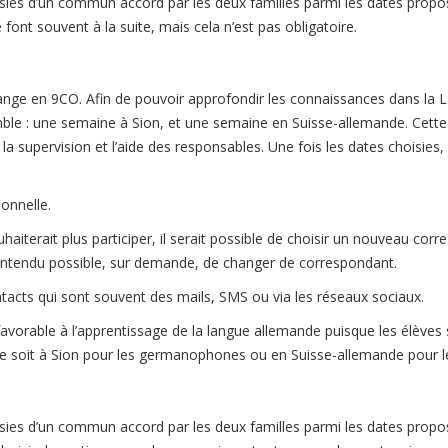
ies d’un commun accord par les deux familles parmi les dates propos
 font souvent à la suite, mais cela n’est pas obligatoire.
hange en 9CO. Afin de pouvoir approfondir les connaissances dans la 
le : une semaine à Sion, et une semaine en Suisse-allemande. Cette 
 la supervision et l’aide des responsables. Une fois les dates choisies
onnelle.
iterait plus participer, il serait possible de choisir un nouveau corre
n entendu possible, sur demande, de changer de correspondant.
acts qui sont souvent des mails, SMS ou via les réseaux sociaux.
vorable à l’apprentissage de la langue allemande puisque les élèves s
ce soit à Sion pour les germanophones ou en Suisse-allemande pour l
ies d’un commun accord par les deux familles parmi les dates propos