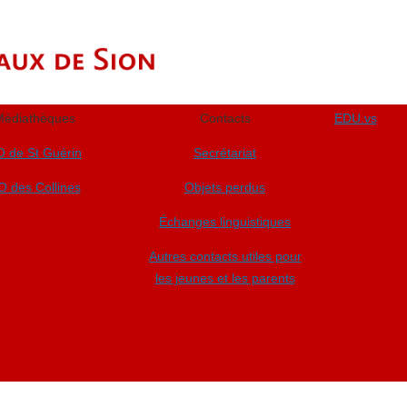
édiathèques
Contacts
EDU.vs
 de St Guérin
Secrétariat
O des Collines
Objets perdus
Échanges linguistiques
Autres contacts utiles pour
les jeunes et les parents