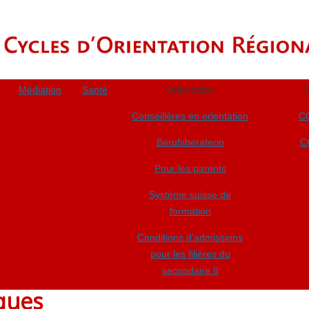
Médiation
Santé
Orientation
M
Conseillères en orientation
CO
Berufsberaterin
C
Pour les parents
Système suisse de
formation
Conditions d’admissions
pour les filières du
secondaire II
iques