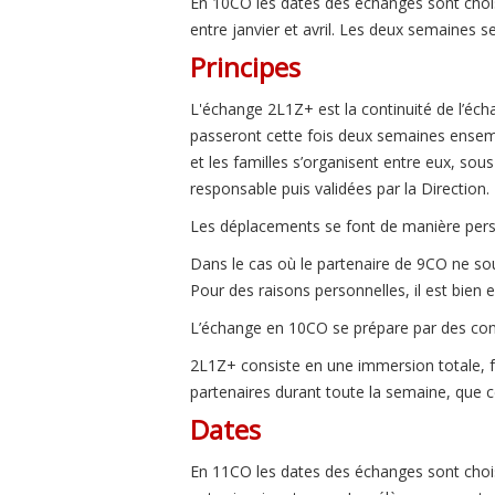
En 10CO les dates des échanges sont chois
entre janvier et avril. Les deux semaines se
Principes
L'échange 2L1Z+ est la continuité de l’éc
passeront cette fois deux semaines ensemb
et les familles s’organisent entre eux, sous
responsable puis validées par la Direction.
Les déplacements se font de manière pers
Dans le cas où le partenaire de 9CO ne souha
Pour des raisons personnelles, il est bie
L’échange en 10CO se prépare par des cont
2L1Z+ consiste en une immersion totale, fa
partenaires durant toute la semaine, que 
Dates
En 11CO les dates des échanges sont chois