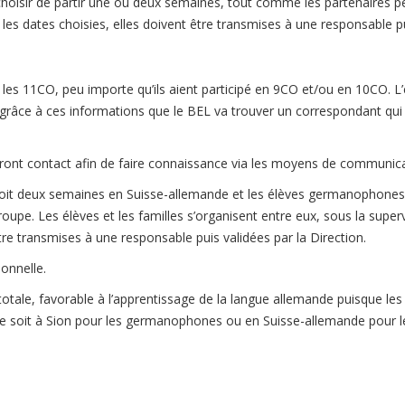
 choisir de partir une ou deux semaines, tout comme les partenaires 
s les dates choisies, elles doivent être transmises à une responsable pu
es 11CO, peu importe qu’ils aient participé en 9CO et/ou en 10CO. L’
est grâce à ces informations que le BEL va trouver un correspondant qui
ront contact afin de faire connaissance via les moyens de communicat
, soit deux semaines en Suisse-allemande et les élèves germanophone
pe. Les élèves et les familles s’organisent entre eux, sous la supervi
être transmises à une responsable puis validées par la Direction.
onnelle.
ale, favorable à l’apprentissage de la langue allemande puisque les é
ce soit à Sion pour les germanophones ou en Suisse-allemande pour l