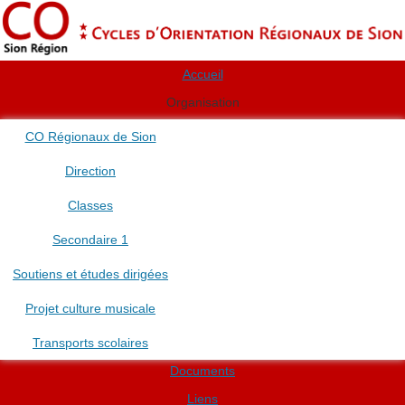
Accueil
Organisation
CO Régionaux de Sion
Direction
Classes
Secondaire 1
Soutiens et études dirigées
Projet culture musicale
Transports scolaires
Documents
Liens