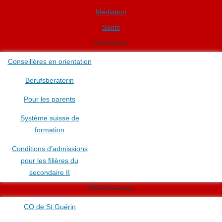
Médiation
Santé
Orientation
Conseillères en orientation
Berufsberaterin
Pour les parents
Système suisse de
formation
Conditions d’admissions
pour les filières du
secondaire II
Médiathèques
CO de St Guérin