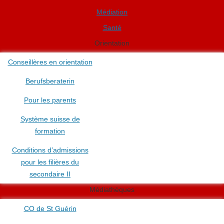
Médiation
Santé
Orientation
Conseillères en orientation
Berufsberaterin
Pour les parents
Système suisse de
formation
Conditions d’admissions
pour les filières du
secondaire II
Médiathèques
CO de St Guérin