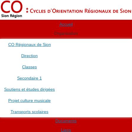
Accueil
Organisation
CO Régionaux de Sion
Direction
Classes
Secondaire 1
Soutiens et études dirigées
Projet culture musicale
Transports scolaires
Documents
Liens