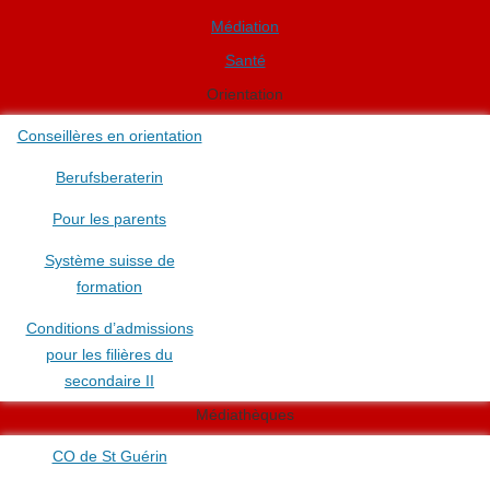
Médiation
Santé
Orientation
Conseillères en orientation
Berufsberaterin
Pour les parents
Système suisse de
formation
Conditions d’admissions
pour les filières du
secondaire II
Médiathèques
CO de St Guérin