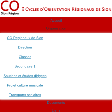
Accueil
Organisation
CO Régionaux de Sion
Direction
Classes
Secondaire 1
Soutiens et études dirigées
Projet culture musicale
Transports scolaires
Documents
Liens