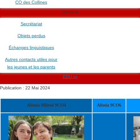
CO des Collines
Contacts
Secrétariat
Objets perdus
Échanges linguistiques
Autres contacts utiles pour
les jeunes et les parents
EDU.vs
Publication : 22 Mai 2024
Alessia Milessi 9CO4
Alissia 9CO6