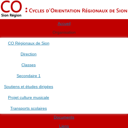
Accueil
Organisation
CO Régionaux de Sion
Direction
Classes
Secondaire 1
Soutiens et études dirigées
Projet culture musicale
Transports scolaires
Documents
Liens