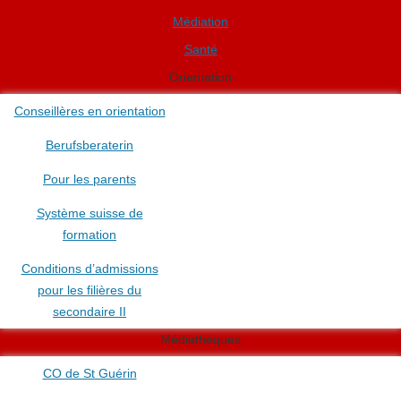
Médiation
Santé
Orientation
Conseillères en orientation
Berufsberaterin
Pour les parents
Système suisse de
formation
Conditions d’admissions
pour les filières du
secondaire II
Médiathèques
CO de St Guérin